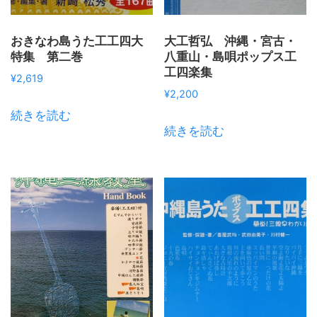
おきなわ島うた工工四大
大工哲弘 沖縄・宮古・
特集 第二巻
八重山・島唄ポップス工
工四楽集
¥
2,619
¥
2,200
続きを読む
続きを読む