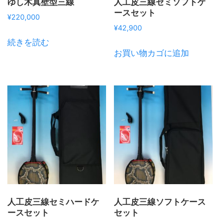
ゆし木真壁型三線
人工皮三線セミソフトケ
ースセット
¥
220,000
¥
42,900
続きを読む
お買い物カゴに追加
人工皮三線セミハードケ
人工皮三線ソフトケース
ースセット
セット