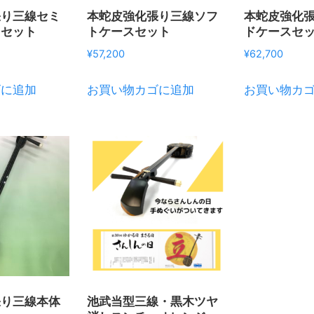
張り三線セミ
本蛇皮強化張り三線ソフ
本蛇皮強化
スセット
トケースセット
ドケースセ
¥
57,200
¥
62,700
ゴに追加
お買い物カゴに追加
お買い物カ
張り三線本体
池武当型三線・黒木ツヤ