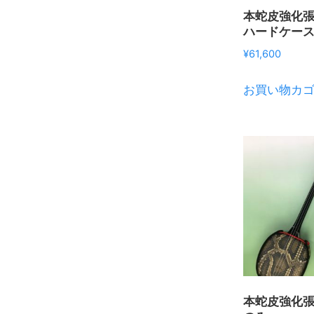
本蛇皮強化
ハードケー
¥
61,600
お買い物カ
本蛇皮強化