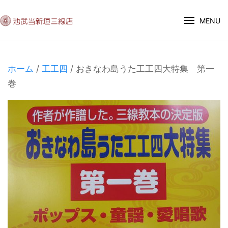
MENU
ホーム
/
工工四
/ おきなわ島うた工工四大特集 第一
巻