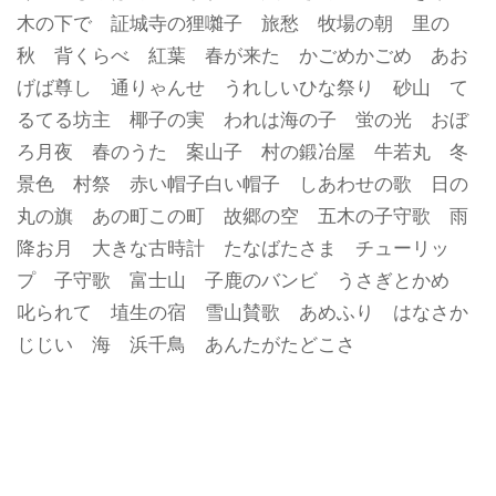
木の下で 証城寺の狸囃子 旅愁 牧場の朝 里の
秋 背くらべ 紅葉 春が来た かごめかごめ あお
げば尊し 通りゃんせ うれしいひな祭り 砂山 て
るてる坊主 椰子の実 われは海の子 蛍の光 おぼ
ろ月夜 春のうた 案山子 村の鍛冶屋 牛若丸 冬
景色 村祭 赤い帽子白い帽子 しあわせの歌 日の
丸の旗 あの町この町 故郷の空 五木の子守歌 雨
降お月 大きな古時計 たなばたさま チューリッ
プ 子守歌 富士山 子鹿のバンビ うさぎとかめ
叱られて 埴生の宿 雪山賛歌 あめふり はなさか
じじい 海 浜千鳥 あんたがたどこさ