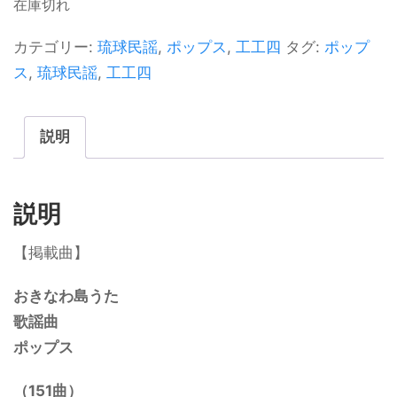
在庫切れ
カテゴリー:
琉球民謡
,
ポップス
,
工工四
タグ:
ポップ
ス
,
琉球民謡
,
工工四
説明
説明
【掲載曲】
おきなわ島うた
歌謡曲
ポップス
（
151
曲）