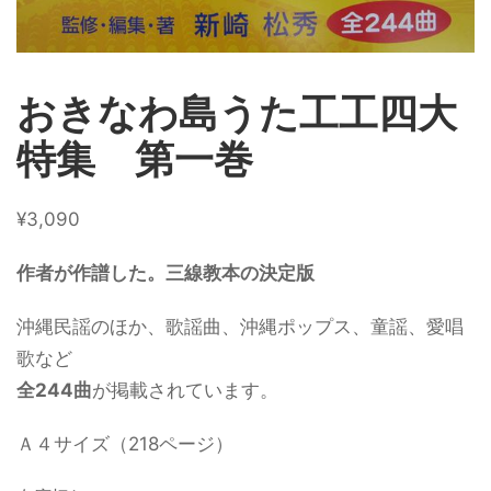
おきなわ島うた工工四大
特集 第一巻
¥
3,090
作者が作譜した。三線教本の決定版
沖縄民謡のほか、歌謡曲、沖縄ポップス、童謡、愛唱
歌など
全244曲
が掲載されています。
Ａ４サイズ（218ページ）