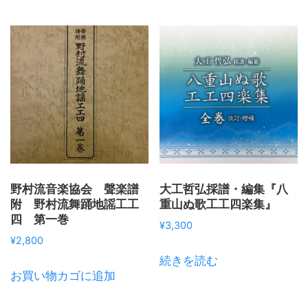
野村流音楽協会 聲楽譜
大工哲弘採譜・編集『八
附 野村流舞踊地謡工工
重山ぬ歌工工四楽集』
四 第一巻
¥
3,300
¥
2,800
続きを読む
お買い物カゴに追加