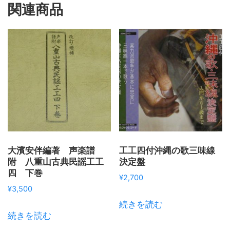
関連商品
大濱安伴編著 声楽譜
工工四付沖縄の歌三味線
附 八重山古典民謡工工
決定盤
四 下巻
¥
2,700
¥
3,500
続きを読む
続きを読む