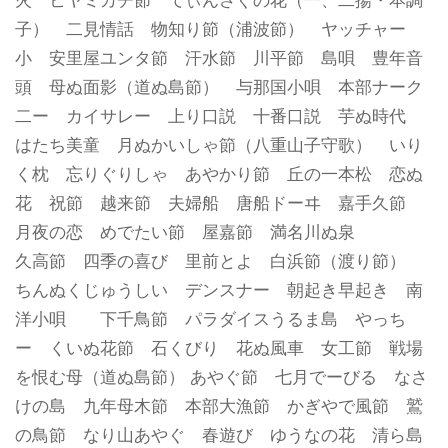
子） 二見情話 物知り節（浦波節） ヤッチャー
小 安里
屋
ユンタ節 汗水節 川平節 島唄 豊年音
頭 母ぬ面影（道ぬ島節） 与那国小唄 本部ナーク
二ー カイサレー 上り口説 十番口説 芋ぬ時代
はたち美童 月ぬかいしゃ節（八重山子守歌） いり
く枕 忘りぐりしゃ あやかり節 丘の一本松 恋ぬ
花 祝節 越来節 夫婦船 唐船ドーヰ 嘉手久節
月夜の恋 めでたい節 屋嘉節 満名川ぬ泉
久高節 四季の喜び 里前とよ 白浜節（渡り節）
ちんぬくじゅうしい デンスナー 朝起き早起き 南
洋小唄 下千鳥節 パラダイスうるま島 やっち
ー くいぬ花節 石くびり 花ぬ風車 女工節 戦場
を恨む母（道ぬ島節） あやぐ節 七月でーびる なさ
けの島 九年母木節 本部大漁節 かぎやで風節 鷲
の鳥節 なり山あやぐ 春遊び ゆうなの花 清ら島