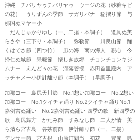
沖縄 チバリヤゥチバリヤゥ ウージの花（砂糖キビ
の花） うりずんの季節 サガリバナ 稲摺り節 与
那国ぬマヤー小
だんじゅかりゆし（一、二揚・本調子） 道具ぬ美
らさや（三下り・本調子） 弥勒節 川良山節 踊
くはでさ節（四つ竹） 凪の海 南の海人 親心 今
帰仁ぬ城節 果報節 懐しき故郷 チョンチョンキジ
ムナー えんどぅの花 瀧落管撹 赤田首里殿内 ア
ッチャメー小伊計離り節（本調子）（早調子）
加那ヨー 島尻天川節 No.1想い加那ヨー No.2想い
加那ヨー No.1クイチャ踊り No.2クイチャ踊りNo.1
嘉例吉ぬ踊い No.2嘉例吉ぬ踊い 四季の歌 新四季の
歌 島尻舞方 かたみ節 すみなし節 二人が情 美
ら清ら宮古島 谷茶前節 伊計離り節（一、二揚）
デンサー節 宮古根 山原汀間当 初花 豊節 島