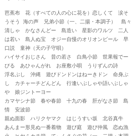
芭蕉布 花（すべての人の心に花を）恋しくて 涙そ
うそう
海の声 兄弟小節（一、二揚・本調子） 島々
清しゃ かなさんどー 島造い 星影のワルツ 二人
は若い 島人ぬ宝 オジー自慢のオリオンビール 早
口説 童神（天の子守唄）
ハイサイおじさん 昔の若さ 白鳥小節 世果報でー
びる あひゃんがれ お座敷小唄 うりずんの詩
浮名ぶし 沖縄 遊びドンドンはねーきドン 命身ぶ
し カチャーチどんどん 行逢いぶしゃや語いぶしゃ
や 娘ジントーヨー
カマヤシナ節 春や春節 十九の春 肝がなさ節 島
情 安波節
親ぬ面影 ハリクヤマク はじうすい坂 北谷真牛
あんまー形見ぬ一番着物 遊び庭 遊び仲風 恋ぬ漁
火 ヒヤミカチ節 てぃんさぐの花（一、二揚・本調