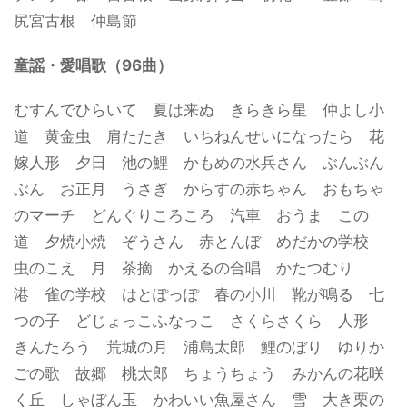
尻宮古根 仲島節
童謡・愛唱歌（96曲）
むすんでひらいて 夏は来ぬ きらきら星 仲よし小
道 黄金虫 肩たたき いちねんせいになったら 花
嫁人形 夕日 池の鯉 かもめの水兵さん ぶんぶん
ぶん お正月 うさぎ からすの赤ちゃん おもちゃ
のマーチ どんぐりころころ 汽車 おうま この
道 夕焼小焼 ぞうさん 赤とんぼ めだかの学校
虫のこえ 月 茶摘 かえるの合唱 かたつむり
港 雀の学校 はとぽっぽ 春の小川 靴が鳴る 七
つの子 どじょっこふなっこ さくらさくら 人形
きんたろう 荒城の月 浦島太郎 鯉のぼり ゆりか
ごの歌 故郷 桃太郎 ちょうちょう みかんの花咲
く丘 しゃぼん玉 かわいい魚屋さん 雪 大き栗の