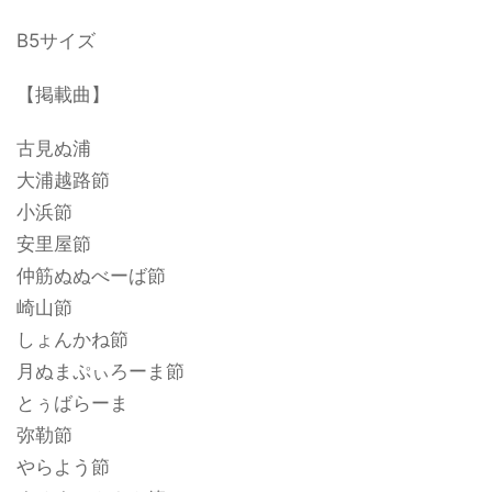
B5サイズ
【掲載曲】
古見ぬ浦
大浦越路節
小浜節
安里屋節
仲筋ぬぬべーば節
崎山節
しょんかね節
月ぬまぷぃろーま節
とぅばらーま
弥勒節
やらよう節