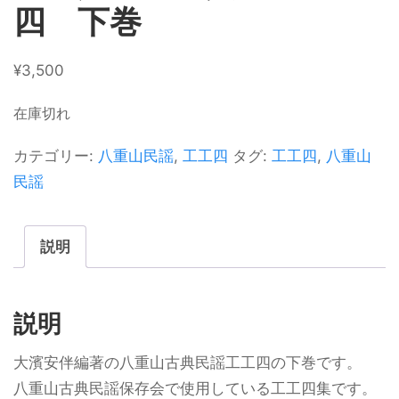
四 下巻
¥
3,500
在庫切れ
カテゴリー:
八重山民謡
,
工工四
タグ:
工工四
,
八重山
民謡
説明
説明
大濱安伴編著の八重山古典民謡工工四の下巻です。
八重山古典民謡保存会で使用している工工四集です。