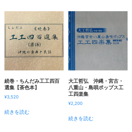
続巻・ちんだみ工工四百
大工哲弘 沖縄・宮古・
選集【茶色本】
八重山・島唄ポップス工
工四楽集
¥
3,520
¥
2,200
続きを読む
続きを読む