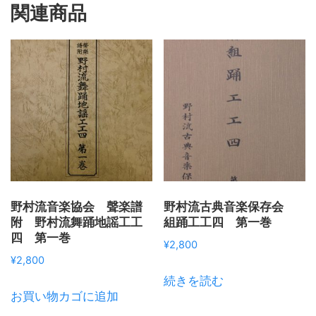
関連商品
野村流音楽協会 聲楽譜
野村流古典音楽保存会
附 野村流舞踊地謡工工
組踊工工四 第一巻
四 第一巻
¥
2,800
¥
2,800
続きを読む
お買い物カゴに追加