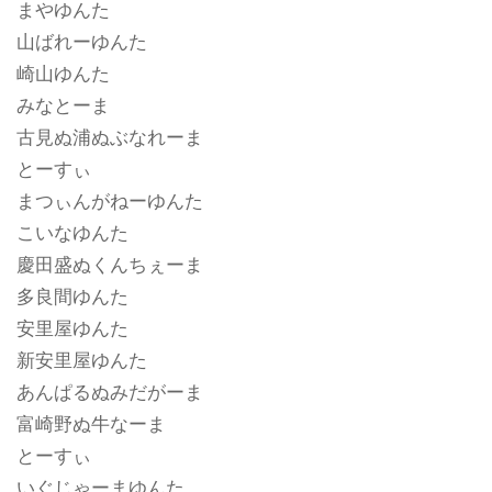
まやゆんた
山ばれーゆんた
崎山ゆんた
みなとーま
古見ぬ浦ぬぶなれーま
とーすぃ
まつぃんがねーゆんた
こいなゆんた
慶田盛ぬくんちぇーま
多良間ゆんた
安里屋ゆんた
新安里屋ゆんた
あんぱるぬみだがーま
富崎野ぬ牛なーま
とーすぃ
いぐじゃーまゆんた