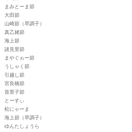
まみとーま節
大田節
山崎節（早調子）
真乙姥節
海上節
諸見里節
まやぐゎー節
うしゃく節
引越し節
宮良橋節
首里子節
とーすぃ
松にゃーま
海上節（早調子）
ゆんたしょうら