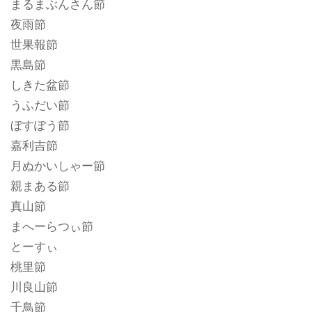
まるまぶんさん節
夜雨節
世果報節
黒島節
しきた盆節
うふだい節
ぼすぽう節
嘉利吉節
月ぬかいしゃー節
親まある節
真山節
まへーらつぃ節
とーすぃ
桃里節
川良山節
千鳥節