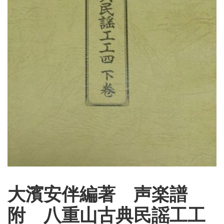
大濱安伴編著 声楽譜
附 八重山古典民謡工工