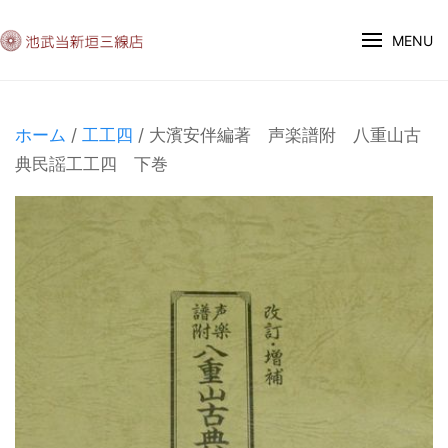
MENU
ホーム
/
工工四
/ 大濱安伴編著 声楽譜附 八重山古
典民謡工工四 下巻