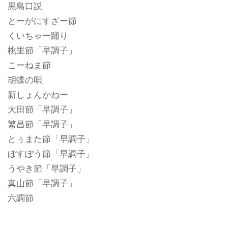
黒島口説
とーがにすざー節
くいちゃー踊り
桃里節「早調子」
こーねま節
胡蝶の唄
新しょんかねー
大田節「早調子」
繁昌節「早調子」
とぅまた節「早調子」
ぼすぽう節「早調子」
うやき節「早調子」
真山節「早調子」
六調節