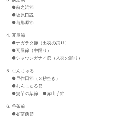
●前之浜節
●坂原口説
●与那原節
瓦屋節
●ナガラタ節（出羽の踊り）
●瓦屋節（中踊り）
●シャウンガナイ節（入羽の踊り）
むんじゅる
●早作田節（３秒空き）
●むんじゅる節
●揚芋の葉節 ●赤山芋節
谷茶前
●谷茶前節