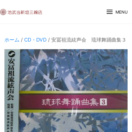
MENU
ホーム
/
CD・DVD
/ 安冨祖流絃声会 琉球舞踊曲集３