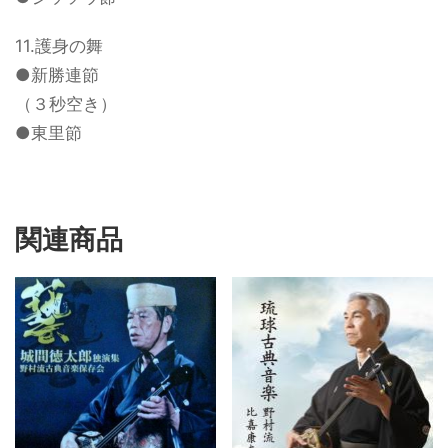
11.護身の舞
●新勝連節
（３秒空き）
●東里節
関連商品