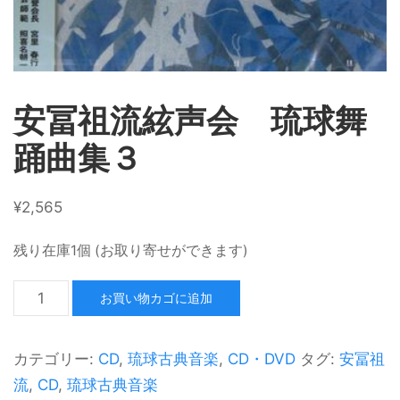
安冨祖流絃声会 琉球舞
踊曲集３
¥
2,565
残り在庫1個 (お取り寄せができます)
お買い物カゴに追加
カテゴリー:
CD
,
琉球古典音楽
,
CD・DVD
タグ:
安冨祖
流
,
CD
,
琉球古典音楽