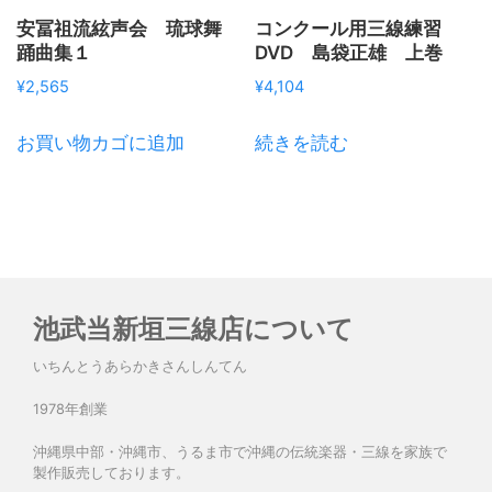
安冨祖流絃声会 琉球舞
コンクール用三線練習
踊曲集１
DVD 島袋正雄 上巻
¥
2,565
¥
4,104
お買い物カゴに追加
続きを読む
池武当新垣三線店について
いちんとうあらかきさんしんてん
1978年創業
沖縄県中部・沖縄市、うるま市で沖縄の伝統楽器・三線を家族で
製作販売しております。