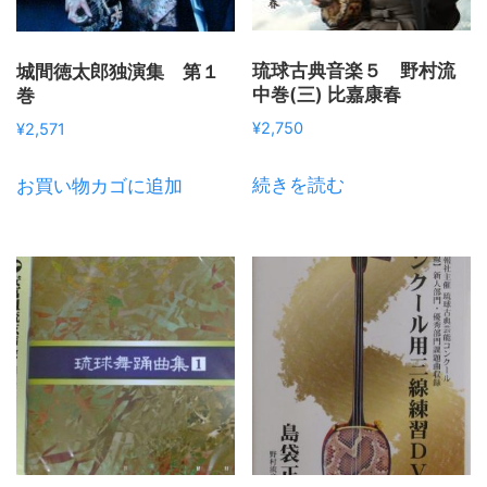
琉球古典音楽５ 野村流
城間徳太郎独演集 第１
中巻(三) 比嘉康春
巻
¥
2,750
¥
2,571
続きを読む
お買い物カゴに追加