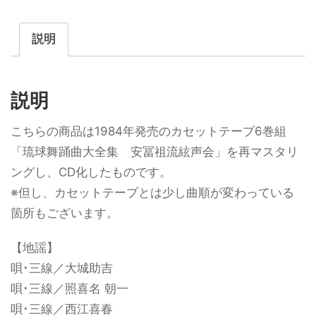
説明
説明
こちらの商品は1984年発売のカセットテープ6巻組
「琉球舞踊曲大全集 安冨祖流絃声会」を再マスタリ
ングし、CD化したものです。
※但し、カセットテープとは少し曲順が変わっている
箇所もございます。
【地謡】
唄･三線／大城助吉
唄･三線／照喜名 朝一
唄･三線／西江喜春