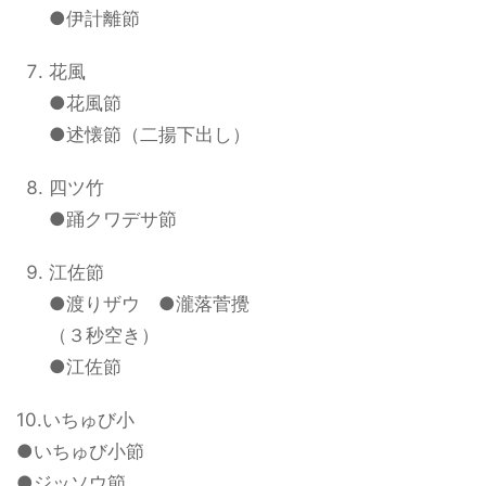
●伊計離節
花風
●花風節
●述懐節（二揚下出し）
四ツ竹
●踊クワデサ節
江佐節
●渡りザウ ●瀧落菅攪
（３秒空き）
●江佐節
10.いちゅび小
●いちゅび小節
●ジッソウ節