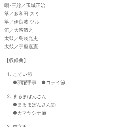
唄･三線／玉城正治
箏／多和田 スミ
箏／伊良波 ツル
笛／大湾清之
太鼓／島袋光史
太鼓／宇座嘉憲
【収録曲】
こてい節
●羽躍手事 ●コテイ節
まるまぼんさん
●まるまぼんさん節
●カマヤシナ節
前之浜