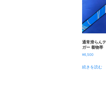
通常滑らん
ガー 着物帯
¥
6,500
続きを読む