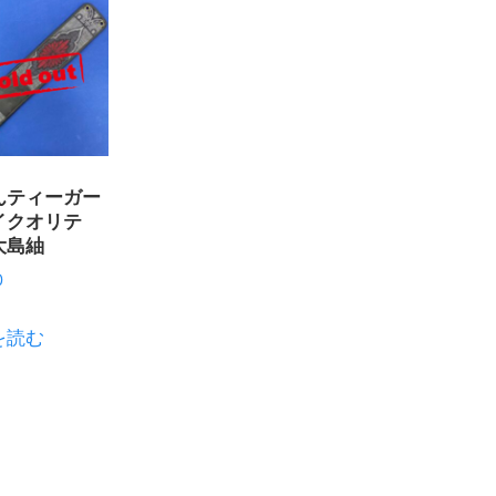
んティーガー
イクオリテ
大島紬
0
を読む