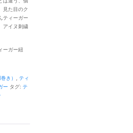
とは違う、個
。見た目のク
んティーガー
。アイヌ刺繍
ィーガー紐
胴巻き）
,
ティ
ガー
タグ:
テ
ー