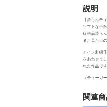
説明
【滑らんテ
ソフトな手
従来品滑ら
また見た目
アイヌ刺繍
をあわせま
れた作品で
（ティーガ
関連商