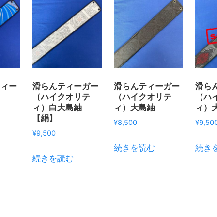
ティー
滑らんティーガー
滑らんティーガー
滑ら
（ハイクオリテ
（ハイクオリテ
（ハ
ィ）白大島紬
ィ）大島紬
ィ）
【絹】
¥
8,500
¥
9,50
¥
9,500
続きを読む
続き
続きを読む