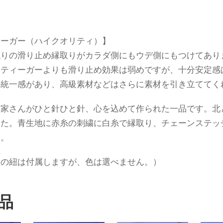
ィーガー（ハイクオリティ）】
触りの滑り止め縁取りがカラダ側にもウデ側にもつけてあり
んティーガーよりも滑り止め効果は弱めですが、十分安定感
の統一感があり、高級素材などはさらに素材を引き立ててく
作家さんがひと針ひと針、心を込めて作られた一品です。北
した。青生地に赤糸の刺繍に白糸で縁取り、チェーンステッ
す。
ーの紐は付属しますが、色は選べません。）
品