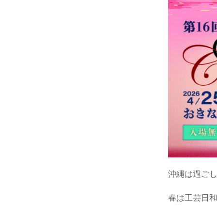
沖縄は過ご
春は工芸日