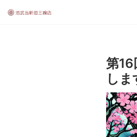
第1
しま