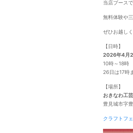
当店ブース
無料体験や
ぜひお越し
【日時】
2026年4月
10時～18時
26日は17時
【場所】
おきなわ工
豊見城市字豊見
クラフトフ