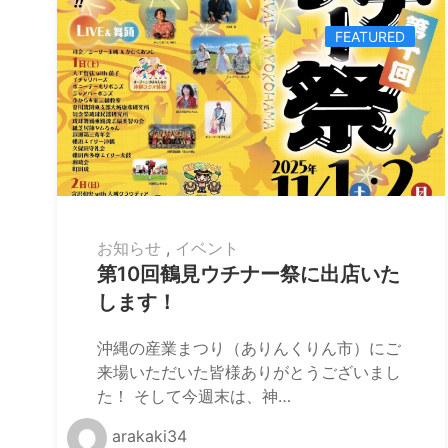
FEATURED
お知らせ
,
イベント
第10回鶴見ウチナー祭に出店いた
します！
沖縄の産業まつり（ありんくりん市）にご
来場いただいた皆様ありがとうございまし
た！ そして今週末は、神…
arakaki34