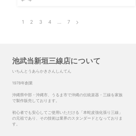
1
2
3
4
…
7
池武当新垣三線店について
いちんとうあらかきさんしんてん
1978年創業
沖縄県中部・沖縄市、うるま市で沖縄の伝統楽器・三線を家族
で製作販売しております。
初心者でも安心してご使用いただける「本蛇皮強化張り三線」
の元祖であり、その技術は業界のスタンダードとなっておりま
す。