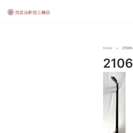
home
>
2106
210