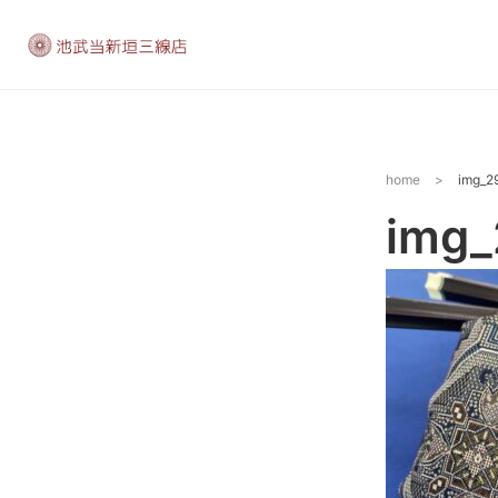
home
>
img_2
img