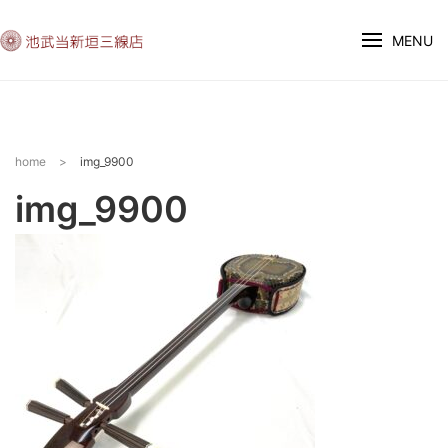
MENU
home
>
img_9900
img_9900